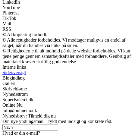
LinkedIn
YouTube
Pinterest
TikTok
Mail
RSS
© Al kopiering forbudt.
© Alle rettigheder forbeholdes. Vi modtager muligvis en andel af
salget, når du handler via links på siden.
© Rettighederne til alt indhold på dette website forbeholdes. Vi kan
tjene penge gennem samarbejdsaftaler med forhandlere. Genbrug af
materialet kræver skriftlig godkendelse.
Interne links
Sideoversigt
Blogindlæg
Galleri
Skrivehjørne
Nyhedsstrøm
SuperIsoleret.dk
Online Nu
info@onlinenu.dk
Nyhedsbrev: Tilmeld dig nu
Din nye yndlingsmail – fyldt med indsigt og konkrete råd.
Hvad er din e-mail?