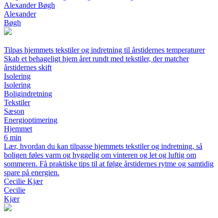
Alexander Bøgh
Alexander
Bøgh
Tilpas hjemmets tekstiler og indretning til årstidernes temperaturer
Skab et behageligt hjem året rundt med tekstiler, der matcher
årstidernes skift
Isolering
Isolering
Boligindretning
Tekstiler
Sæson
Energioptimering
Hjemmet
6 min
Lær, hvordan du kan tilpasse hjemmets tekstiler og indretning, så
boligen føles varm og hyggelig om vinteren og let og luftig om
sommeren. Få praktiske tips til at følge årstidernes rytme og samtidig
spare på energien.
Cecilie Kjær
Cecilie
Kjær