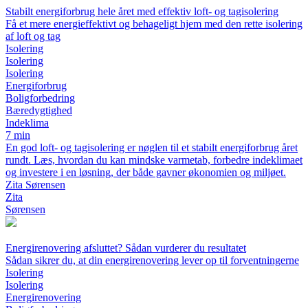
Stabilt energiforbrug hele året med effektiv loft- og tagisolering
Få et mere energieffektivt og behageligt hjem med den rette isolering
af loft og tag
Isolering
Isolering
Isolering
Energiforbrug
Boligforbedring
Bæredygtighed
Indeklima
7 min
En god loft- og tagisolering er nøglen til et stabilt energiforbrug året
rundt. Læs, hvordan du kan mindske varmetab, forbedre indeklimaet
og investere i en løsning, der både gavner økonomien og miljøet.
Zita Sørensen
Zita
Sørensen
Energirenovering afsluttet? Sådan vurderer du resultatet
Sådan sikrer du, at din energirenovering lever op til forventningerne
Isolering
Isolering
Energirenovering