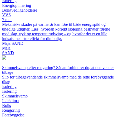
Isolering
Energioptimering
Boligvedligeholdelse
VVS
7 min
Mekaniske skader på varmerør kan føre til både energispild og
unødige udgifter. Læs, hvordan korrekt isolering beskytter rørene
mod slag, tryk og temperaturudsving – og hvorfor det er en lille
indsats med stor effekt for din bolig.
Maja SAND
Maja
SAND
Skimmelsvamp efter rengøring? Sådan forhindrer du, at den vender
tilbage
Slip for tilbagevendende skimmelsvamp med de rette forebyggende
tiltag
Isolering
Isolering
Skimmelsvamp
Indeklima
Bolig
Rengøring
Forebyggelse