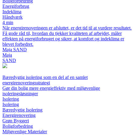
Boligforbedring
Energiforbrug
Indeklima
Håndværk
4 min
Når energirenoveringen er afsluttet, er det tid til at vurdere resultatet.
Få gode råd til, hvordan du tjekker kvaliteten af arbejdet, måler
effekten på energiforbruget og sikrer, at komfort og indeklima er
blevet forbedret.
Maja SAND
Maja
SAND
Bæredygtig isolering som en del af en samlet
energirenoveringsstrategi
Gør din bolig mere energieffektiv med miljøvenlige
isoleringsløsninger
Isolering
Isolering
Bæredygtig Isolering
Energirenovering
Grøn Byggeri
Boligforbedring
Miljøvenlige Materialer