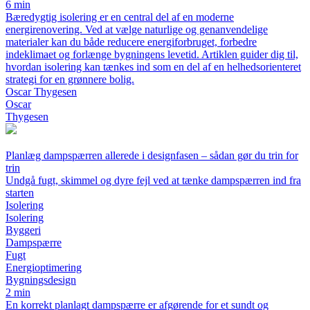
6 min
Bæredygtig isolering er en central del af en moderne
energirenovering. Ved at vælge naturlige og genanvendelige
materialer kan du både reducere energiforbruget, forbedre
indeklimaet og forlænge bygningens levetid. Artiklen guider dig til,
hvordan isolering kan tænkes ind som en del af en helhedsorienteret
strategi for en grønnere bolig.
Oscar Thygesen
Oscar
Thygesen
Planlæg dampspærren allerede i designfasen – sådan gør du trin for
trin
Undgå fugt, skimmel og dyre fejl ved at tænke dampspærren ind fra
starten
Isolering
Isolering
Byggeri
Dampspærre
Fugt
Energioptimering
Bygningsdesign
2 min
En korrekt planlagt dampspærre er afgørende for et sundt og