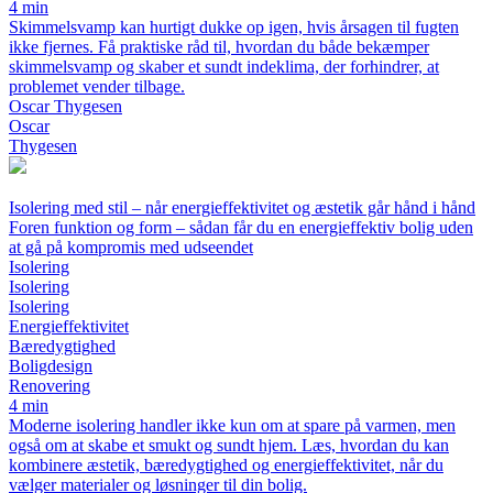
4 min
Skimmelsvamp kan hurtigt dukke op igen, hvis årsagen til fugten
ikke fjernes. Få praktiske råd til, hvordan du både bekæmper
skimmelsvamp og skaber et sundt indeklima, der forhindrer, at
problemet vender tilbage.
Oscar Thygesen
Oscar
Thygesen
Isolering med stil – når energieffektivitet og æstetik går hånd i hånd
Foren funktion og form – sådan får du en energieffektiv bolig uden
at gå på kompromis med udseendet
Isolering
Isolering
Isolering
Energieffektivitet
Bæredygtighed
Boligdesign
Renovering
4 min
Moderne isolering handler ikke kun om at spare på varmen, men
også om at skabe et smukt og sundt hjem. Læs, hvordan du kan
kombinere æstetik, bæredygtighed og energieffektivitet, når du
vælger materialer og løsninger til din bolig.